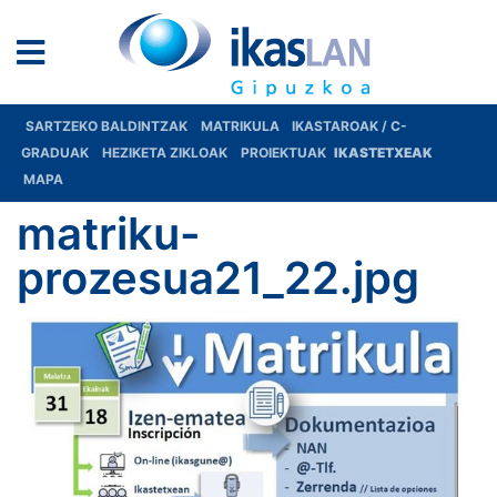
SARTZEKO BALDINTZAK
MATRIKULA
IKASTAROAK / C-
GRADUAK
HEZIKETA ZIKLOAK
PROIEKTUAK
IKASTETXEAK
MAPA
matriku-
prozesua21_22.jpg