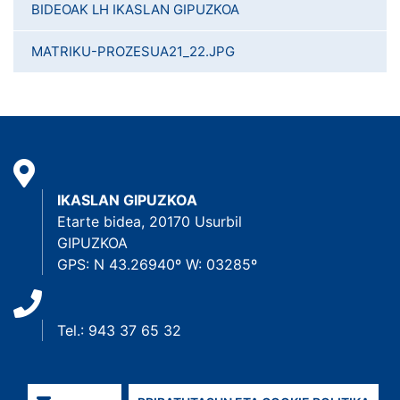
BIDEOAK LH IKASLAN GIPUZKOA
MATRIKU-PROZESUA21_22.JPG
IKASLAN GIPUZKOA
Etarte bidea, 20170 Usurbil
GIPUZKOA
GPS: N 43.26940º W: 03285º
Tel.: 943 37 65 32