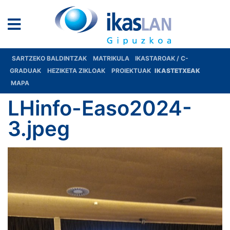
SARTZEKO BALDINTZAK
MATRIKULA
IKASTAROAK / C-
GRADUAK
HEZIKETA ZIKLOAK
PROIEKTUAK
IKASTETXEAK
MAPA
LHinfo-Easo2024-
3.jpeg