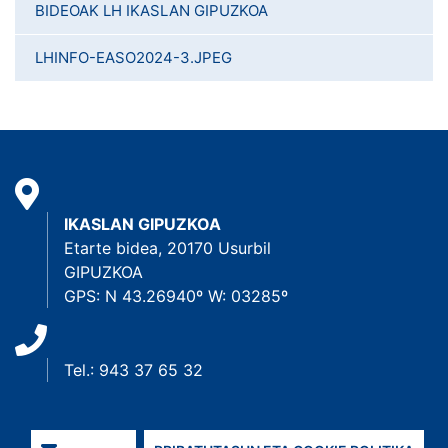
BIDEOAK LH IKASLAN GIPUZKOA
LHINFO-EASO2024-3.JPEG
IKASLAN GIPUZKOA
Etarte bidea, 20170 Usurbil
GIPUZKOA
GPS: N 43.26940º W: 03285º
Tel.: 943 37 65 32