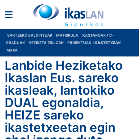
SARTZEKO BALDINTZAK
MATRIKULA
IKASTAROAK / C-
GRADUAK
HEZIKETA ZIKLOAK
PROIEKTUAK
IKASTETXEAK
MAPA
Lanbide Heziketako
Ikaslan Eus. sareko
ikasleak, lantokiko
DUAL egonaldia,
HEIZE sareko
ikastetxeetan egin