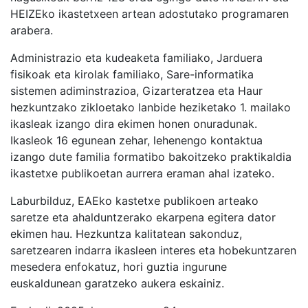
HEIZEko ikastetxeen artean adostutako programaren
arabera.
Administrazio eta kudeaketa familiako, Jarduera
fisikoak eta kirolak familiako, Sare-informatika
sistemen adiminstrazioa, Gizarteratzea eta Haur
hezkuntzako zikloetako lanbide heziketako 1. mailako
ikasleak izango dira ekimen honen onuradunak.
Ikasleok 16 egunean zehar, lehenengo kontaktua
izango dute familia formatibo bakoitzeko praktikaldia
ikastetxe publikoetan aurrera eraman ahal izateko.
Laburbilduz, EAEko kastetxe publikoen arteako
saretze eta ahalduntzerako ekarpena egitera dator
ekimen hau. Hezkuntza kalitatean sakonduz,
saretzearen indarra ikasleen interes eta hobekuntzaren
mesedera enfokatuz, hori guztia ingurune
euskaldunean garatzeko aukera eskainiz.