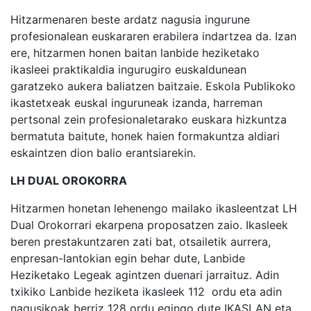
Hitzarmenaren beste ardatz nagusia ingurune
profesionalean euskararen erabilera indartzea da. Izan
ere, hitzarmen honen baitan lanbide heziketako
ikasleei praktikaldia ingurugiro euskaldunean
garatzeko aukera baliatzen baitzaie. Eskola Publikoko
ikastetxeak euskal inguruneak izanda, harreman
pertsonal zein profesionaletarako euskara hizkuntza
bermatuta baitute, honek haien formakuntza aldiari
eskaintzen dion balio erantsiarekin.
LH DUAL OROKORRA
Hitzarmen honetan lehenengo mailako ikasleentzat LH
Dual Orokorrari ekarpena proposatzen zaio. Ikasleek
beren prestakuntzaren zati bat, otsailetik aurrera,
enpresan-lantokian egin behar dute, Lanbide
Heziketako Legeak agintzen duenari jarraituz. Adin
txikiko Lanbide heziketa ikasleek 112 ordu eta adin
nagusikoak berriz 128 ordu egingo dute IKASLAN eta