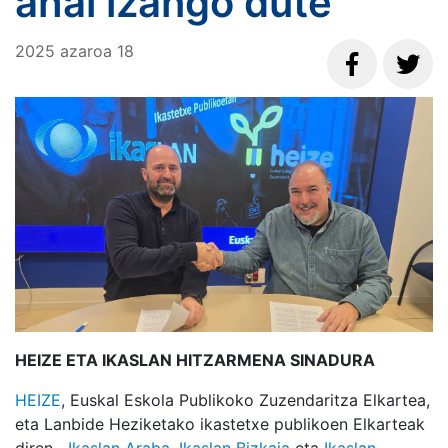
ahal izango dute
2025
azaroa
18
HEIZE ETA IKASLAN HITZARMENA SINADURA
HEIZE
, Euskal Eskola Publikoko Zuzendaritza Elkartea,
eta Lanbide Heziketako ikastetxe publikoen Elkarteak