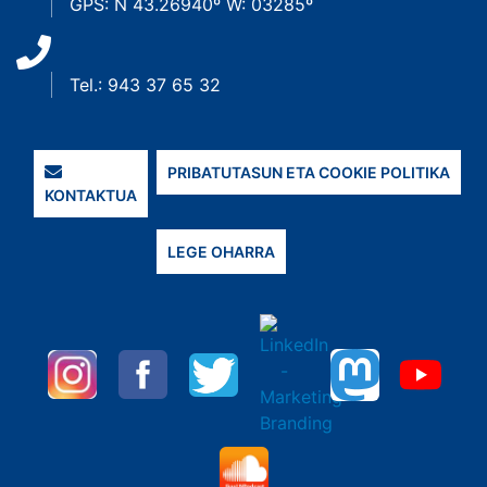
GPS: N 43.26940º W: 03285º
Tel.: 943 37 65 32
PRIBATUTASUN ETA COOKIE POLITIKA
KONTAKTUA
LEGE OHARRA