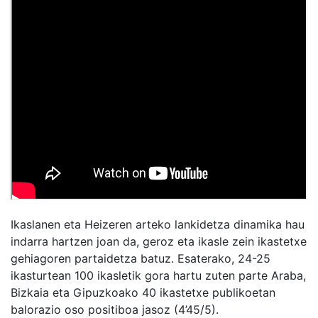
Ikaslanen eta Heizeren arteko lankidetza dinamika hau
indarra hartzen joan da, geroz eta ikasle zein ikastetxe
gehiagoren partaidetza batuz. Esaterako, 24-25
ikasturtean 100 ikasletik gora hartu zuten parte Araba,
Bizkaia eta Gipuzkoako 40 ikastetxe publikoetan
balorazio oso positiboa jasoz (4’45/5).