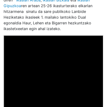
diren
Ikaslan Araba
,
Ikaslan Bizkaia
eta
Ikaslan
Gipuzkoa
ren artean 25-26 ikasturterako elkarlan
hitzarmena sinatu da sare publikoko Lanbide
Heziketako ikasleek 1. mailako lantokiko Dual
egonaldia Haur, Lehen eta Bigarren hezkuntzako
ikastetxeetan egin ahal izateko.