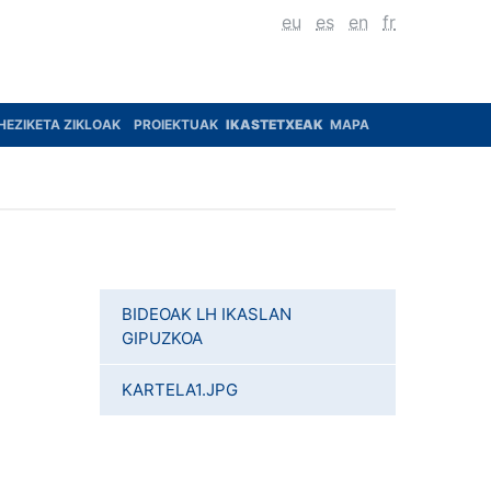
eu
es
en
fr
HEZIKETA ZIKLOAK
PROIEKTUAK
IKASTETXEAK
MAPA
BIDEOAK LH IKASLAN
GIPUZKOA
KARTELA1.JPG