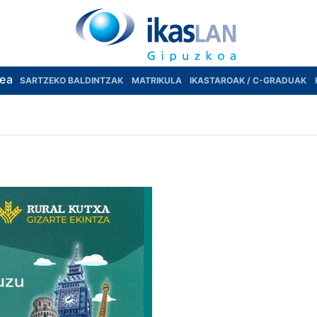
rea
SARTZEKO BALDINTZAK
MATRIKULA
IKASTAROAK / C-GRADUAK