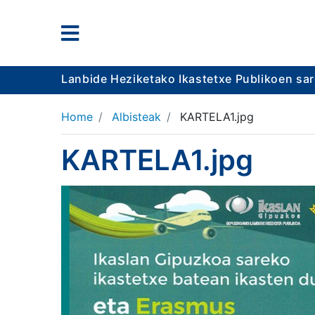
Lanbide Heziketako Ikastetxe Publikoen sa
Home
Albisteak
KARTELA1.jpg
KARTELA1.jpg