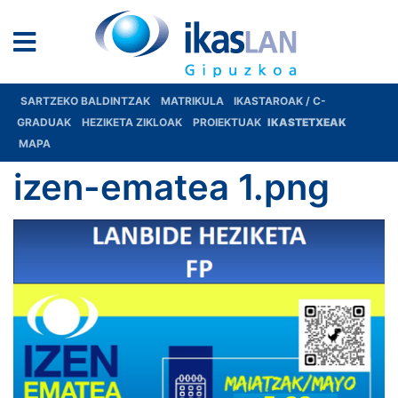
SARTZEKO BALDINTZAK
MATRIKULA
IKASTAROAK / C-
GRADUAK
HEZIKETA ZIKLOAK
PROIEKTUAK
IKASTETXEAK
MAPA
izen-ematea 1.png