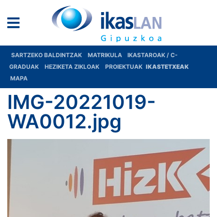
SARTZEKO BALDINTZAK
MATRIKULA
IKASTAROAK / C-
GRADUAK
HEZIKETA ZIKLOAK
PROIEKTUAK
IKASTETXEAK
MAPA
IMG-20221019-
WA0012.jpg