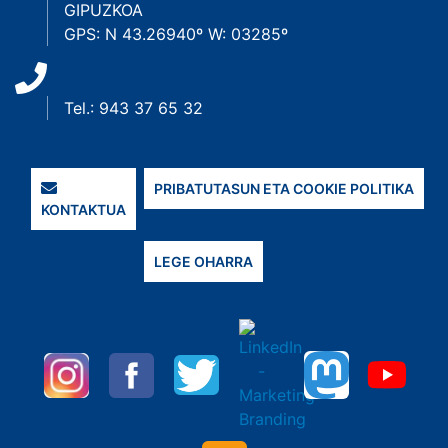
GIPUZKOA
GPS: N 43.26940º W: 03285º
Tel.: 943 37 65 32
PRIBATUTASUN ETA COOKIE POLITIKA
KONTAKTUA
LEGE OHARRA