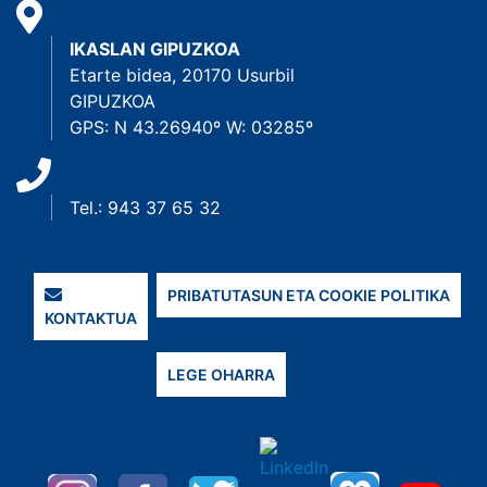
IKASLAN GIPUZKOA
Etarte bidea, 20170 Usurbil
GIPUZKOA
GPS: N 43.26940º W: 03285º
Tel.: 943 37 65 32
PRIBATUTASUN ETA COOKIE POLITIKA
KONTAKTUA
LEGE OHARRA