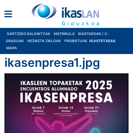
SARTZEKO BALDINTZAK
MATRIKULA
IKASTAROAK / C-
GRADUAK
HEZIKETA ZIKLOAK
PROIEKTUAK
IKASTETXEAK
MAPA
ikasenpresa1.jpg