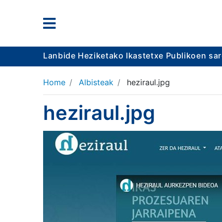
Lanbide Heziketako Ikastetxe Publikoen sa
Home
Albisteak
heziraul.jpg
heziraul.jpg