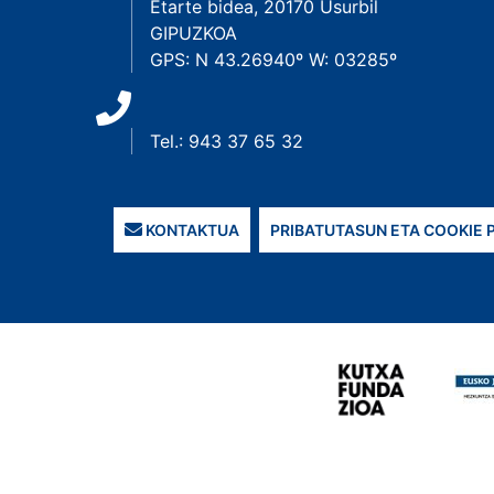
Etarte bidea, 20170 Usurbil
GIPUZKOA
GPS: N 43.26940º W: 03285º
Tel.: 943 37 65 32
KONTAKTUA
PRIBATUTASUN ETA COOKIE 