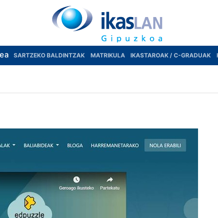
rea
SARTZEKO BALDINTZAK
MATRIKULA
IKASTAROAK / C-GRADUAK