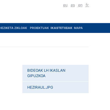
eu
es
en
fr
HEZIKETA ZIKLOAK
PROIEKTUAK
IKASTETXEAK
MAPA
BIDEOAK LH IKASLAN
GIPUZKOA
HEZIRAUL.JPG