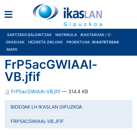
SARTZEKO BALDINTZAK
MATRIKULA
IKASTAROAK / C-
GRADUAK
HEZIKETA ZIKLOAK
PROIEKTUAK
IKASTETXEAK
MAPA
FrP5acGWIAAl-
VB.jfif
FrP5acGWIAAl-VB.jfif
— 314.4 KB
BIDEOAK LH IKASLAN GIPUZKOA
FRP5ACGWIAAL-VB.JFIF