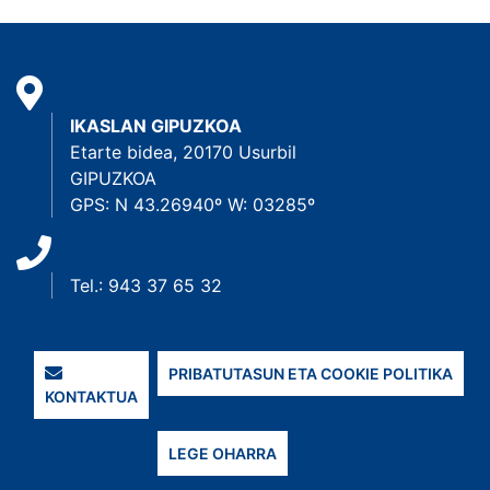
IKASLAN GIPUZKOA
Etarte bidea, 20170 Usurbil
GIPUZKOA
GPS: N 43.26940º W: 03285º
Tel.: 943 37 65 32
PRIBATUTASUN ETA COOKIE POLITIKA
KONTAKTUA
LEGE OHARRA