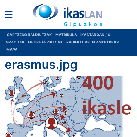
SARTZEKO BALDINTZAK
MATRIKULA
IKASTAROAK / C-
GRADUAK
HEZIKETA ZIKLOAK
PROIEKTUAK
IKASTETXEAK
MAPA
erasmus.jpg