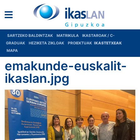
SARTZEKO BALDINTZAK
MATRIKULA
IKASTAROAK / C-
GRADUAK
HEZIKETA ZIKLOAK
PROIEKTUAK
IKASTETXEAK
MAPA
emakunde-euskalit-
ikaslan.jpg