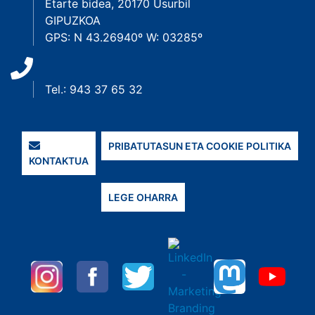
Etarte bidea, 20170 Usurbil
GIPUZKOA
GPS: N 43.26940º W: 03285º
Tel.: 943 37 65 32
PRIBATUTASUN ETA COOKIE POLITIKA
KONTAKTUA
LEGE OHARRA