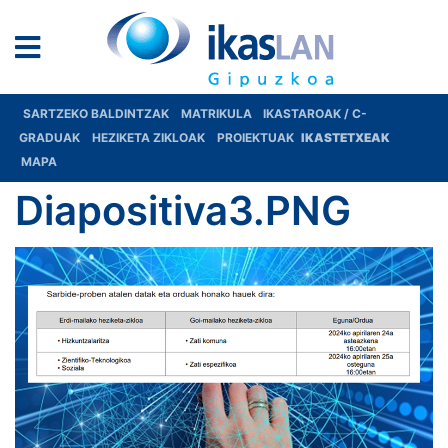
SARTZEKO BALDINTZAK
MATRIKULA
IKASTAROAK / C-
GRADUAK
HEZIKETA ZIKLOAK
PROIEKTUAK
IKASTETXEAK
MAPA
Diapositiva3.PNG