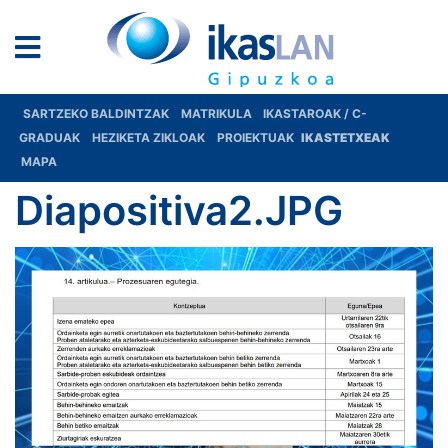
SARTZEKO BALDINTZAK
MATRIKULA
IKASTAROAK / C-
GRADUAK
HEZIKETA ZIKLOAK
PROIEKTUAK
IKASTETXEAK
MAPA
Diapositiva2.JPG