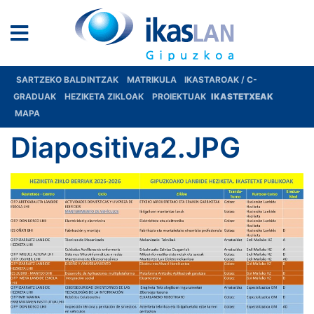
SARTZEKO BALDINTZAK
MATRIKULA
IKASTAROAK / C-
GRADUAK
HEZIKETA ZIKLOAK
PROIEKTUAK
IKASTETXEAK
MAPA
Diapositiva2.JPG