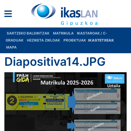
SARTZEKO BALDINTZAK
MATRIKULA
IKASTAROAK / C-
GRADUAK
HEZIKETA ZIKLOAK
PROIEKTUAK
IKASTETXEAK
MAPA
Diapositiva14.JPG