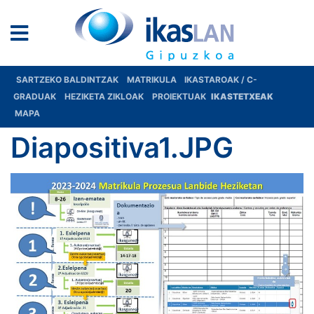
SARTZEKO BALDINTZAK
MATRIKULA
IKASTAROAK / C-
GRADUAK
HEZIKETA ZIKLOAK
PROIEKTUAK
IKASTETXEAK
MAPA
Diapositiva1.JPG