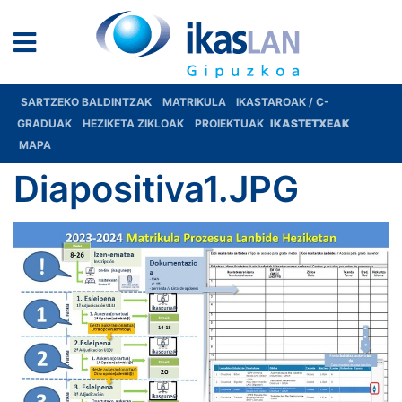
SARTZEKO BALDINTZAK
MATRIKULA
IKASTAROAK / C-
GRADUAK
HEZIKETA ZIKLOAK
PROIEKTUAK
IKASTETXEAK
MAPA
Diapositiva1.JPG