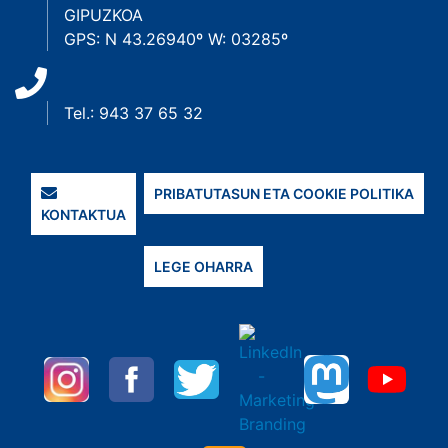
GIPUZKOA
GPS: N 43.26940º W: 03285º
Tel.: 943 37 65 32
PRIBATUTASUN ETA COOKIE POLITIKA
KONTAKTUA
LEGE OHARRA