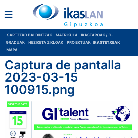
SARTZEKO BALDINTZAK
MATRIKULA
IKASTAROAK / C-
GRADUAK
HEZIKETA ZIKLOAK
PROIEKTUAK
IKASTETXEAK
MAPA
Captura de pantalla
2023-03-15
100915.png