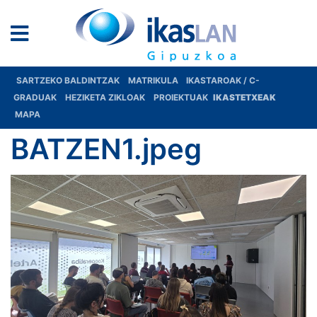
SARTZEKO BALDINTZAK
MATRIKULA
IKASTAROAK / C-
GRADUAK
HEZIKETA ZIKLOAK
PROIEKTUAK
IKASTETXEAK
MAPA
BATZEN1.jpeg