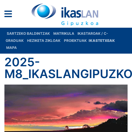
SARTZEKO BALDINTZAK
MATRIKULA
IKASTAROAK / C-
GRADUAK
HEZIKETA ZIKLOAK
PROIEKTUAK
IKASTETXEAK
MAPA
2025-
M8_IKASLANGIPUZKO