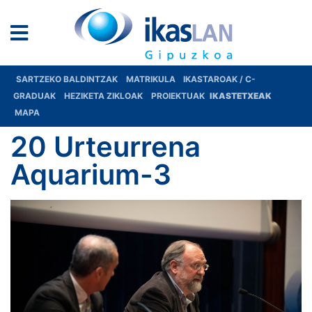
SARTZEKO BALDINTZAK
MATRIKULA
IKASTAROAK / C-
GRADUAK
HEZIKETA ZIKLOAK
PROIEKTUAK
IKASTETXEAK
MAPA
20 Urteurrena
Aquarium-3