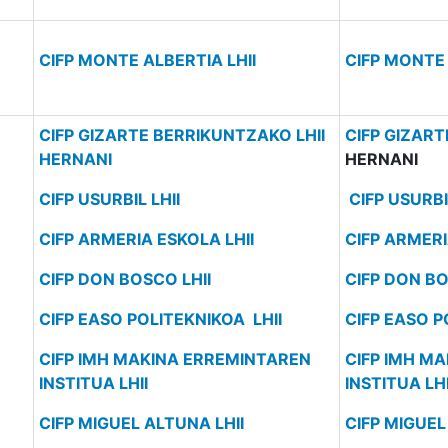
CIFP MONTE ALBERTIA LHII
CIFP MONTE 
CIFP GIZARTE BERRIKUNTZAKO LHII
CIFP GIZART
HERNANI
HERNANI
CIFP USURBIL LHII
CIFP USURBIL
CIFP ARMERIA ESKOLA LHII
CIFP ARMERI
CIFP DON BOSCO LHII
CIFP DON BO
CIFP EASO POLITEKNIKOA LHII
CIFP EASO P
CIFP IMH MAKINA ERREMINTAREN
CIFP IMH M
INSTITUA LHII
INSTITUA LHI
CIFP MIGUEL ALTUNA LHII
CIFP MIGUEL