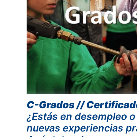
C-Grados // Certificad
¿Estás en desempleo o 
nuevas experiencias prá