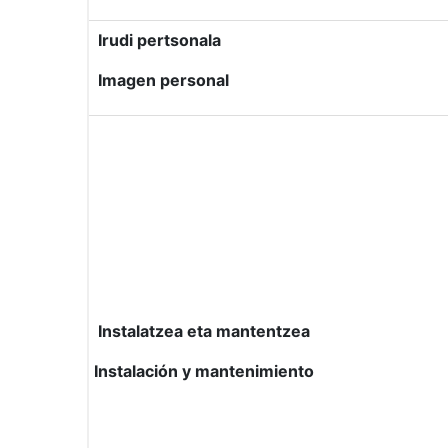
Irudi pertsonala
Imagen personal
Instalatzea eta mantentzea
Instalación y mantenimiento