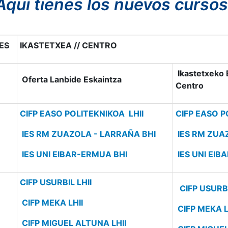
Aquí tienes los nuevos cursos
ES
IKASTETXEA // CENTRO
Ikastetxeko 
Oferta Lanbide Eskaintza
Centro
CIFP EASO POLITEKNIKOA LHII
CIFP EASO P
IES RM ZUAZOLA - LARRAÑA BHI
IES RM ZUA
IES UNI EIBAR-ERMUA BHI
IES UNI EIB
CIFP USURBIL LHII
CIFP USURBI
CIFP MEKA LHII
CIFP MEKA L
CIFP MIGUEL ALTUNA LHII