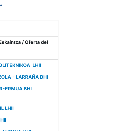
.
Eskaintza / Oferta del
OLITEKNIKOA LHII
ZOLA - LARRAÑA BHI
AR-ERMUA BHI
L LHII
HII