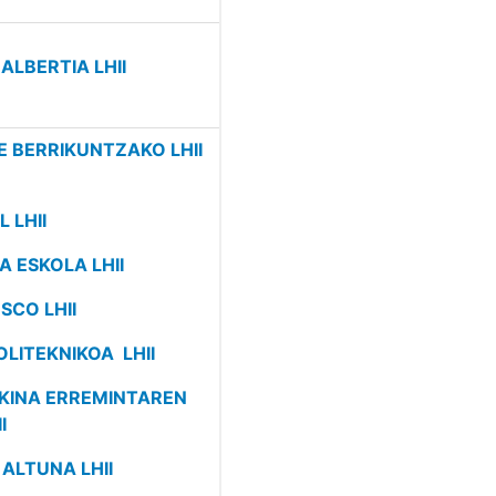
ALBERTIA LHII
E BERRIKUNTZAKO LHII
 LHII
A ESKOLA LHII
SCO LHII
OLITEKNIKOA LHII
AKINA ERREMINTAREN
I
 ALTUNA LHII