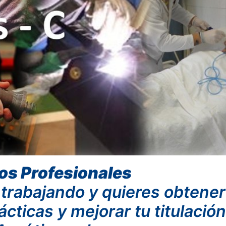
os Profesionales
trabajando y quieres obtener
cticas y mejorar tu titulació