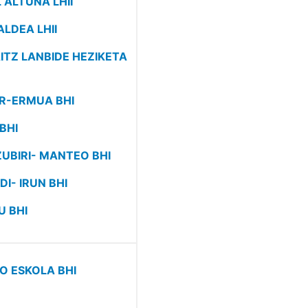
 ALTUNA LHII
ALDEA LHII
AITZ LANBIDE HEZIKETA
AR-ERMUA BHI
BHI
ZUBIRI- MANTEO BHI
DI- IRUN BHI
U BHI
RO ESKOLA BHI