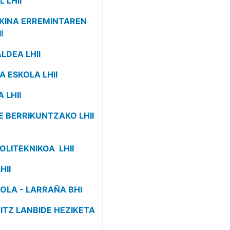
 LHII
AKINA ERREMINTAREN
I
LDEA LHII
A ESKOLA LHII
 LHII
E BERRIKUNTZAKO LHII
OLITEKNIKOA LHII
HII
ZOLA - LARRAÑA BHI
AITZ LANBIDE HEZIKETA