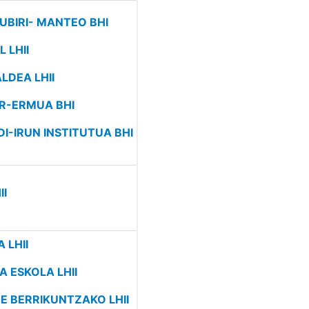
ZUBIRI- MANTEO BHI
 LHII
LDEA LHII
AR-ERMUA BHI
DI-IRUN INSTITUTUA BHI
II
 LHII
A ESKOLA LHII
TE BERRIKUNTZAKO LHII