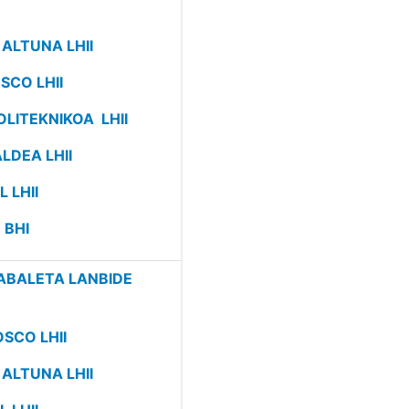
 ALTUNA LHII
SCO LHII
OLITEKNIKOA LHII
LDEA LHII
 LHII
 BHI
ABALETA LANBIDE
OSCO LHII
 ALTUNA LHII