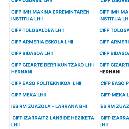
CIFP USURBIL LHII
CIFP USURBIL
CIFP IMH MAKINA ERREMINTAREN
CIFP IMH M
INSTITUA LHII
INSTITUA LHI
CIFP TOLOSALDEA LHII
CIFP TOLOSA
CIFP ARMERIA ESKOLA LHII
CIFP ARMERI
CIFP BIDASOA LHII
CIFP BIDASOA
CIFP GIZARTE BERRIKUNTZAKO LHII
CIFP GIZART
HERNANI
HERNANI
CIFP EASO POLITEKNIKOA LHII
CIFP EASO P
CIFP MEKA LHII
CIFP MEKA L
IES RM ZUAZOLA - LARRAÑA BHI
IES RM ZUA
CIFP IZARRAITZ LANBIDE HEZIKETA
CIFP IZARR
LHII
LHII