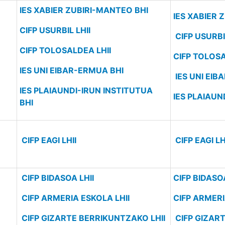
IES XABIER ZUBIRI-MANTEO BHI
IES XABIER 
CIFP USURBIL LHII
CIFP USURBIL
CIFP TOLOSALDEA LHII
CIFP TOLOSA
IES UNI EIBAR-ERMUA BHI
IES UNI EIB
IES PLAIAUNDI-IRUN INSTITUTUA
IES PLAIAUN
BHI
CIFP EAGI LHII
CIFP EAGI LH
CIFP BIDASOA LHII
CIFP BIDASOA
CIFP ARMERIA ESKOLA LHII
CIFP ARMERI
CIFP GIZARTE BERRIKUNTZAKO LHII
CIFP GIZAR