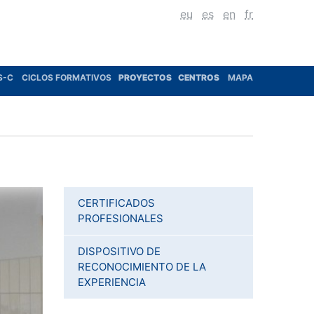
eu
es
en
fr
S-C
CICLOS FORMATIVOS
PROYECTOS
CENTROS
MAPA
CERTIFICADOS
PROFESIONALES
DISPOSITIVO DE
RECONOCIMIENTO DE LA
EXPERIENCIA