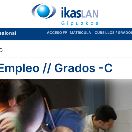
esional
ACCESO FP
MATRICULA
CURSILLOS / GRADO
-C
 Empleo // Grados -C