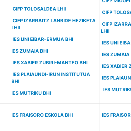
CIFP MIGUEL
CIFP TOLOSALDEA LHII
CIFP TOLOS
CIFP IZARRAITZ LANBIDE HEZIKETA
CIFP IZARR
LHII
LHII
IES UNI EIBAR-ERMUA BHI
IES UNI EIB
IES ZUMAIA BHI
IES ZUMAIA 
IES XABIER ZUBIRI-MANTEO BHI
IES XABIER 
IES PLAIAUNDI-IRUN INSTITUTUA
IES PLAIAUN
BHI
IES MUTRIK
IES MUTRIKU BHI
IES FRAISORO ESKOLA BHI
IES FRAISO