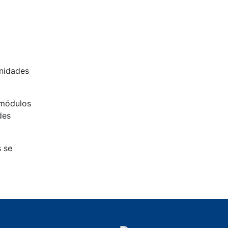
unidades
n módulos
des
s se