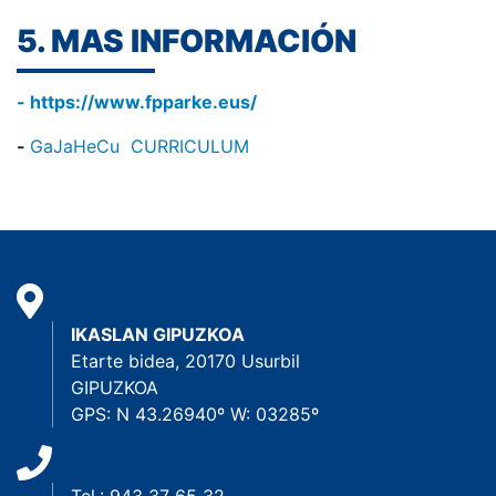
5. MAS INFORMACIÓN
- https://www.fpparke.eus/
-
GaJaHeCu CURRICULUM
IKASLAN GIPUZKOA
Etarte bidea, 20170 Usurbil
GIPUZKOA
GPS: N 43.26940º W: 03285º