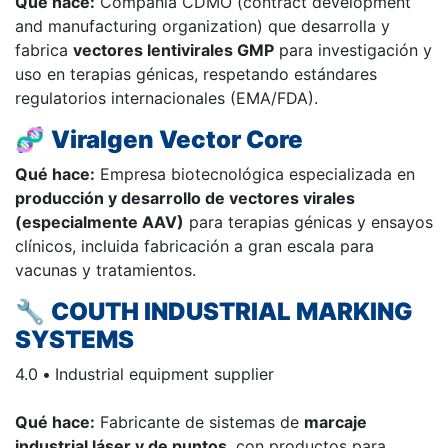
Qué hace:
Compañía CDMO (contract development
and manufacturing organization) que desarrolla y
fabrica
vectores lentivirales GMP
para investigación y
uso en terapias génicas, respetando estándares
regulatorios internacionales (EMA/FDA).
🧬
Viralgen Vector Core
Qué hace:
Empresa biotecnológica especializada en
producción y desarrollo de vectores virales
(especialmente AAV)
para terapias génicas y ensayos
clínicos, incluida fabricación a gran escala para
vacunas y tratamientos.
🔧
COUTH INDUSTRIAL MARKING
SYSTEMS
4.0
•
Industrial equipment supplier
Qué hace:
Fabricante de sistemas de
marcaje
industrial láser y de puntos
, con productos para