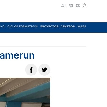
eu
es
en
fr
S-C
CICLOS FORMATIVOS
PROYECTOS
CENTROS
MAPA
Camerun