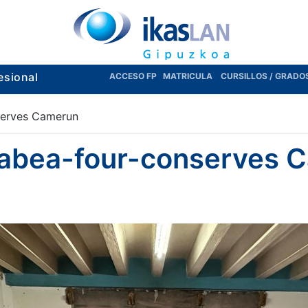
esional
ACCESO FP
MATRICULA
CURSILLOS / GRADO
serves Camerun
Labea-four-conserves 