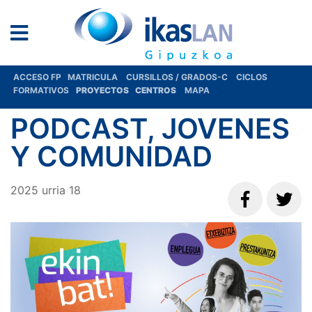
ACCESO FP
MATRICULA
CURSILLOS / GRADOS-C
CICLOS
FORMATIVOS
PROYECTOS
CENTROS
MAPA
PODCAST, JOVENES
Y COMUNIDAD
2025
urria
18