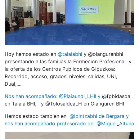
Hoy hemos estado en
@talaiabhi
y
@oiangurenbhi
presentando a las familias la Formecion Profesional y
la oferta de los Centros Públicos de Gipuzkoa:
Recorrido, acceso, grados, niveles, salidas, UNI,
Dual,.....
Nos han acompañado: @Plaiaundi_LHII y
@fpbidasoa
en Talaia BHI, y
@TolosaldeaLH en Oianguren BHI
Hemos estado tambien en
@ipintzabhi de Bergara y
nos han acompañado profesorado de
@Miguel_Altuna