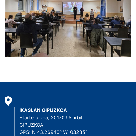
IKASLAN GIPUZKOA
Etarte bidea, 20170 Usurbil
GIPUZKOA
GPS: N 43.26940º W: 03285º