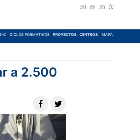
eu
es
en
fr
S-C
CICLOS FORMATIVOS
PROYECTOS
CENTROS
MAPA
r a 2.500