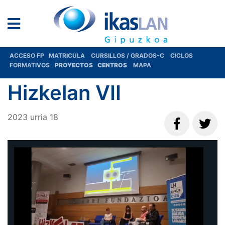
ACCESO FP
MATRICULA
CURSILLOS / GRADOS-C
CICLOS
FORMATIVOS
PROYECTOS
CENTROS
MAPA
Hizkelan VII
2023
urria
18