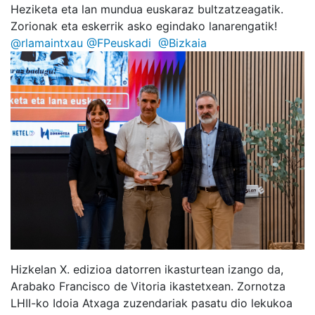
Heziketa eta lan mundua euskaraz bultzatzeagatik.
Zorionak eta eskerrik asko egindako lanarengatik!
@rlamaintxau
@FPeuskadi
@Bizkaia
Hizkelan X. edizioa datorren ikasturtean izango da,
Arabako Francisco de Vitoria ikastetxean. Zornotza
LHII-ko Idoia Atxaga zuzendariak pasatu dio lekukoa