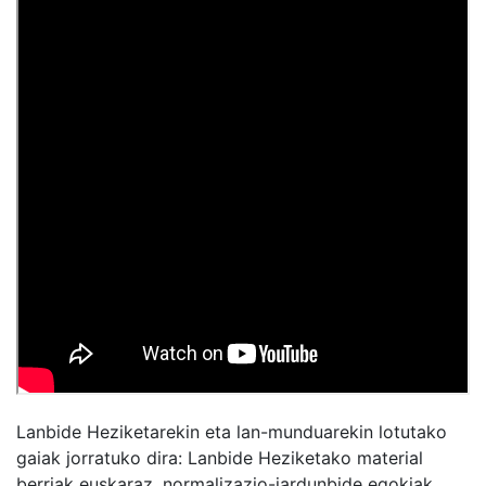
Lanbide Heziketarekin eta lan-munduarekin lotutako
gaiak jorratuko dira: Lanbide Heziketako material
berriak euskaraz, normalizazio-jardunbide egokiak