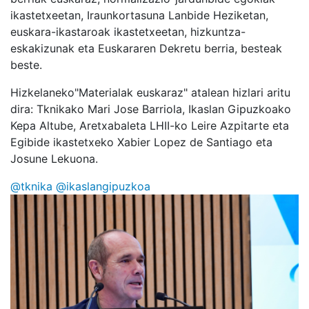
ikastetxeetan, Iraunkortasuna Lanbide Heziketan,
euskara-ikastaroak ikastetxeetan, hizkuntza-
eskakizunak eta Euskararen Dekretu berria, besteak
beste.
Hizkelaneko"Materialak euskaraz" atalean hizlari aritu
dira: Tknikako Mari Jose Barriola, Ikaslan Gipuzkoako
Kepa Altube, Aretxabaleta LHII-ko Leire Azpitarte eta
Egibide ikastetxeko Xabier Lopez de Santiago eta
Josune Lekuona.
@tknika
@ikaslangipuzkoa