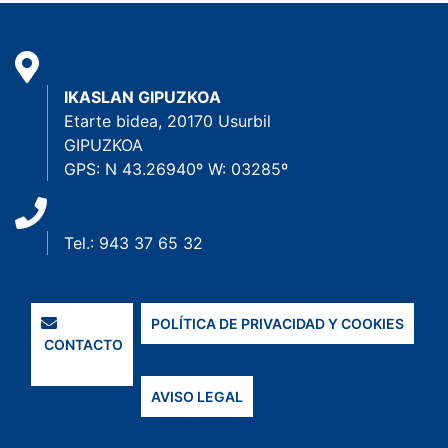
IKASLAN GIPUZKOA
Etarte bidea, 20170 Usurbil
GIPUZKOA
GPS: N 43.26940º W: 03285º
Tel.: 943 37 65 32
POLÍTICA DE PRIVACIDAD Y COOKIES
CONTACTO
AVISO LEGAL