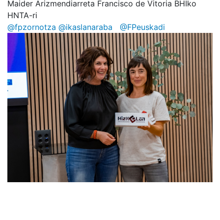
Maider Arizmendiarreta Francisco de Vitoria BHIko
HNTA-ri
@fpzornotza
@ikaslanaraba
@FPeuskadi