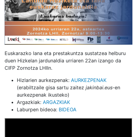
Euskarazko lana eta prestakuntza sustatzea helburu
duen Hizkelan jardunaldia urriaren 22an izango da
CIFP Zornotza LHIIn.
Hizlarien aurkezpenak:
AURKEZPENAK
(erabiltzaile gisa sartu zaitez
jakinbai.eus
-en
aurkezpenak ikusteko)
Argazkiak:
ARGAZKIAK
Laburpen bideoa:
BIDEOA