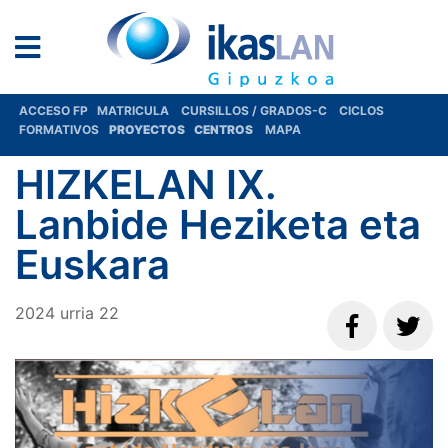
ACCESO FP
MATRICULA
CURSILLOS / GRADOS-C
CICLOS
FORMATIVOS
PROYECTOS
CENTROS
MAPA
HIZKELAN IX.
Lanbide Heziketa eta
Euskara
2024
urria
22