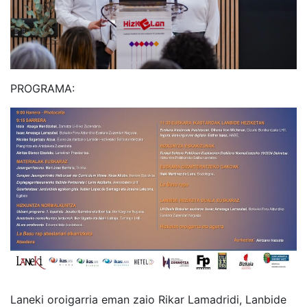
PROGRAMA:
Laneki oroigarria eman zaio Rikar Lamadridi, Lanbide