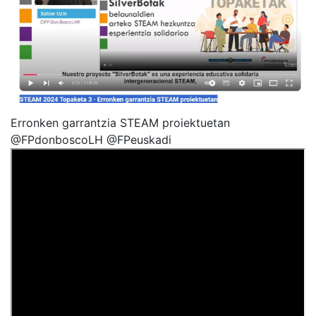
Erronken garrantzia STEAM proiektuetan
@FPdonboscoLH @FPeuskadi