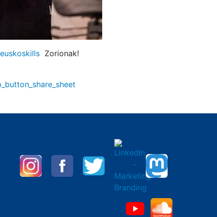
euskoskills
Zorionak!
_button_share_sheet