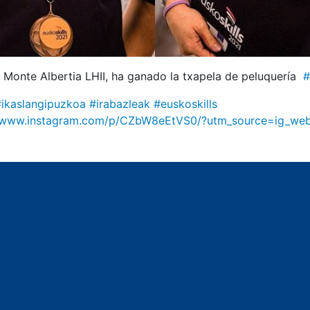
 Monte Albertia LHII, ha ganado la txapela de peluquería
#
#ikaslangipuzkoa
#irabazleak
#euskoskills
//www.instagram.com/p/CZbW8eEtVS0/?utm_source=ig_web