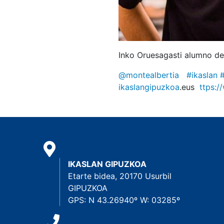
Inko Oruesagasti alumno de
@montealbertia
#ikaslan
ikaslangipuzkoa
.eus
ttps:
IKASLAN GIPUZKOA
Etarte bidea, 20170 Usurbil
GIPUZKOA
GPS: N 43.26940º W: 03285º