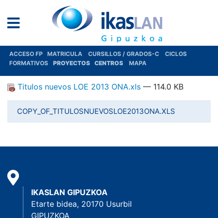
ACCESO FP
MATRICULA
CURSILLOS / GRADOS-C
CICLOS
FORMATIVOS
PROYECTOS
CENTROS
MAPA
Titulos nuevos LOE 2013 ONA.xls
— 114.0 KB
COPY_OF_TITULOSNUEVOSLOE2013ONA.XLS
IKASLAN GIPUZKOA
Etarte bidea, 20170 Usurbil
GIPUZKOA