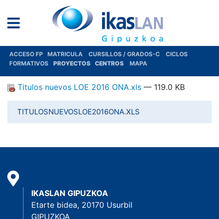
ACCESO FP
MATRICULA
CURSILLOS / GRADOS-C
CICLOS
FORMATIVOS
PROYECTOS
CENTROS
MAPA
Titulos nuevos LOE 2016 ONA.xls
— 119.0 KB
TITULOSNUEVOSLOE2016ONA.XLS
IKASLAN GIPUZKOA
Etarte bidea, 20170 Usurbil
GIPUZKOA