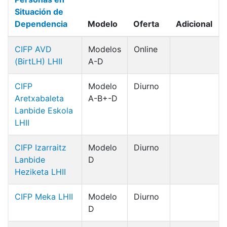
Situación de
Dependencia
Modelo
Oferta
Adicional
CIFP AVD
Modelos
Online
(BirtLH) LHII
A-D
CIFP
Modelo
Diurno
Aretxabaleta
A-B+-D
Lanbide Eskola
LHII
CIFP Izarraitz
Modelo
Diurno
Lanbide
D
Heziketa LHII
CIFP Meka LHII
Modelo
Diurno
D