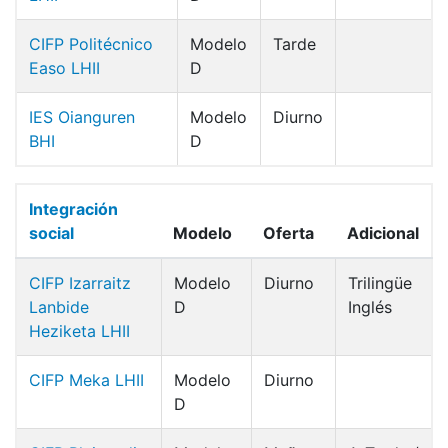
CIFP Politécnico
Modelo
Tarde
Easo LHII
D
IES Oianguren
Modelo
Diurno
BHI
D
Integración
social
Modelo
Oferta
Adicional
CIFP Izarraitz
Modelo
Diurno
Trilingüe
Lanbide
D
Inglés
Heziketa LHII
CIFP Meka LHII
Modelo
Diurno
D