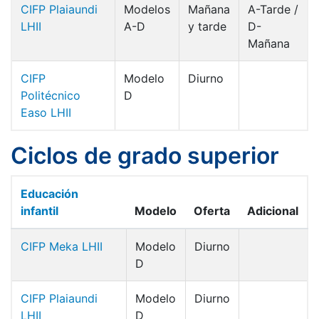
CIFP Plaiaundi
Modelos
Mañana
A-Tarde /
LHII
A-D
y tarde
D-
Mañana
CIFP
Modelo
Diurno
Politécnico
D
Easo LHII
Ciclos de grado superior
Educación
infantil
Modelo
Oferta
Adicional
CIFP Meka LHII
Modelo
Diurno
D
CIFP Plaiaundi
Modelo
Diurno
LHII
D