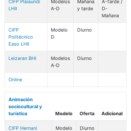
CIFP Plaiaundi
Modelos
Mañana
A-Tarde /
LHII
A-D
y tarde
D-
Mañana
CIFP
Modelo
Diurno
Politécnico
D
Easo LHII
Leizaran BHI
Modelos
Diurno
A-D
Online
Animación
sociocultural y
turística
Modelo
Oferta
Adicional
CIFP Hernani
Modelo
Diurno