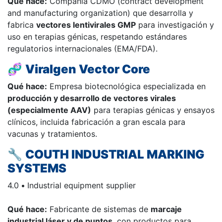
Qué hace:
Compañía CDMO (contract development
and manufacturing organization) que desarrolla y
fabrica
vectores lentivirales GMP
para investigación y
uso en terapias génicas, respetando estándares
regulatorios internacionales (EMA/FDA).
🧬
Viralgen Vector Core
Qué hace:
Empresa biotecnológica especializada en
producción y desarrollo de vectores virales
(especialmente AAV)
para terapias génicas y ensayos
clínicos, incluida fabricación a gran escala para
vacunas y tratamientos.
🔧
COUTH INDUSTRIAL MARKING
SYSTEMS
4.0
•
Industrial equipment supplier
Qué hace:
Fabricante de sistemas de
marcaje
industrial láser y de puntos
, con productos para