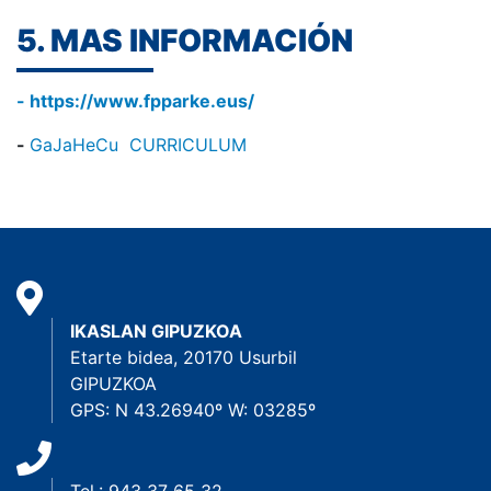
5. MAS INFORMACIÓN
- https://www.fpparke.eus/
-
GaJaHeCu CURRICULUM
IKASLAN GIPUZKOA
Etarte bidea, 20170 Usurbil
GIPUZKOA
GPS: N 43.26940º W: 03285º