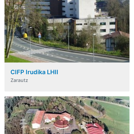
CIFP Irudika LHII
Zarautz