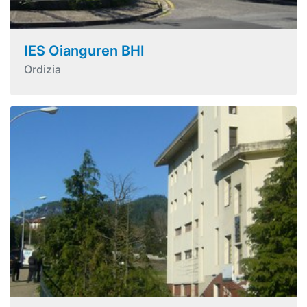
IES Oianguren BHI
Ordizia