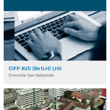
CIFP AVD (BirtLH) LHII
Donostia-San Sebastián