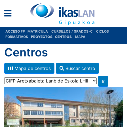
ACCESO FP
MATRICULA
CURSILLOS / GRADOS-C
CICLOS
FORMATIVOS
PROYECTOS
CENTROS
MAPA
Centros
Mapa de centros
Buscar centro
Ir