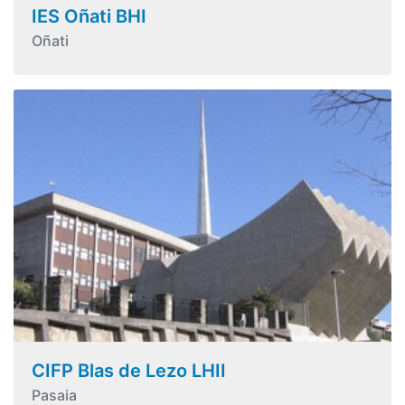
IES Oñati BHI
Oñati
CIFP Blas de Lezo LHII
Pasaia