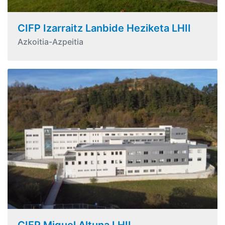
CIFP Izarraitz Lanbide Heziketa LHII
Azkoitia-Azpeitia
CIFP Miguel Altuna LHII