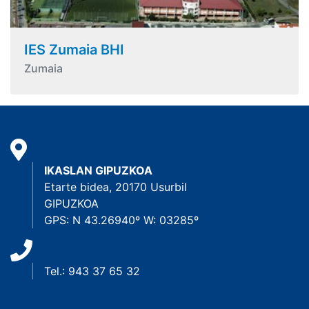
IES Zumaia BHI
Zumaia
IKASLAN GIPUZKOA
Etarte bidea, 20170 Usurbil
GIPUZKOA
GPS: N 43.26940º W: 03285º
Tel.: 943 37 65 32