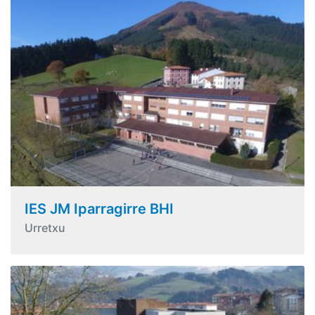
IES JM Iparragirre BHI
Urretxu