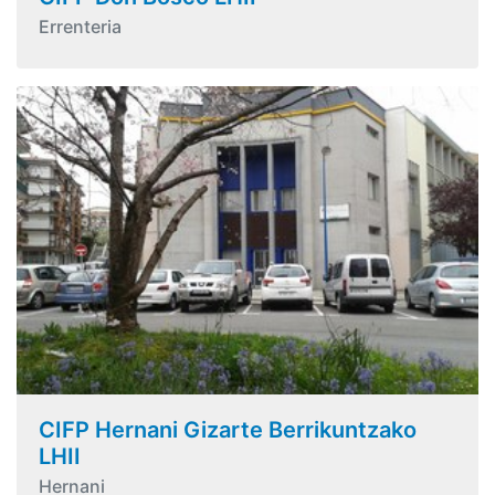
Errenteria
CIFP Hernani Gizarte Berrikuntzako
LHII
Hernani