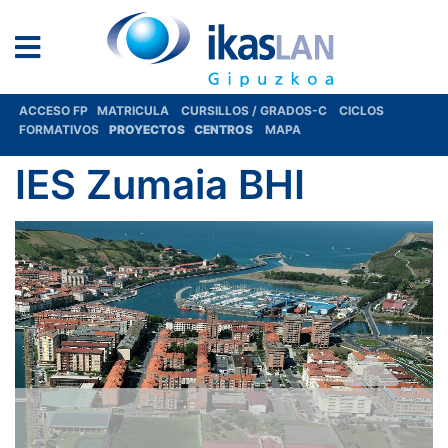
ACCESO FP
MATRICULA
CURSILLOS / GRADOS-C
CICLOS
FORMATIVOS
PROYECTOS
CENTROS
MAPA
IES Zumaia BHI