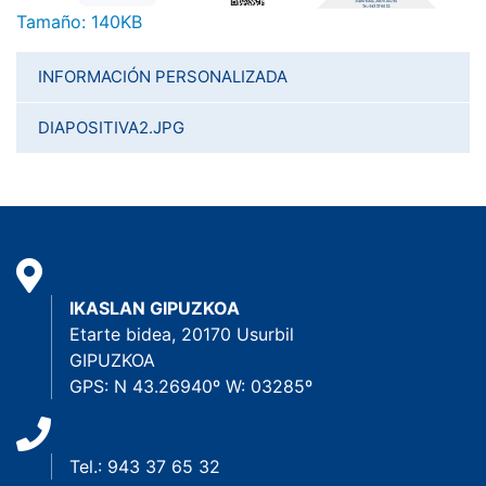
Haga clic aquí para ver la imagen a tamaño completo…
Tamaño: 140KB
INFORMACIÓN PERSONALIZADA
DIAPOSITIVA2.JPG
IKASLAN GIPUZKOA
Etarte bidea, 20170 Usurbil
GIPUZKOA
GPS: N 43.26940º W: 03285º
Tel.: 943 37 65 32