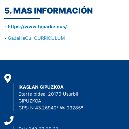
5. MAS INFORMACIÓN
- https://www.fpparke.eus/
-
GaJaHeCu CURRICULUM
IKASLAN GIPUZKOA
Etarte bidea, 20170 Usurbil
GIPUZKOA
GPS: N 43.26940º W: 03285º