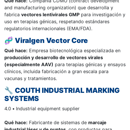
Qué hace:
Compañía CDMO (contract development
and manufacturing organization) que desarrolla y
fabrica
vectores lentivirales GMP
para investigación y
uso en terapias génicas, respetando estándares
regulatorios internacionales (EMA/FDA).
🧬
Viralgen Vector Core
Qué hace:
Empresa biotecnológica especializada en
producción y desarrollo de vectores virales
(especialmente AAV)
para terapias génicas y ensayos
clínicos, incluida fabricación a gran escala para
vacunas y tratamientos.
🔧
COUTH INDUSTRIAL MARKING
SYSTEMS
4.0
•
Industrial equipment supplier
Qué hace:
Fabricante de sistemas de
marcaje
industrial láser y de puntos
, con productos para