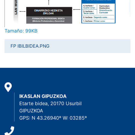
Haga clic aquí para ver la imagen a tamaño completo…
Tamaño: 99KB
FP IBILBIDEA.PNG
IKASLAN GIPUZKOA
Etarte bidea, 20170 Usurbil
GIPUZKOA
GPS: N 43.26940º W: 03285º