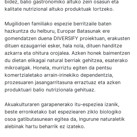
bidez, balio gastronomiko altuko zein osasun eta
kalitate nutrizional altuko produktuak lortzeko.
Mugilidoen familiako espezie berritzaile baten
hazkuntza du helburu, Europar Batasunak ere
gomendatzen duena DIVERSIFY proiektuan, erakusten
dituen ezaugarriei esker, hala nola, dituen handitze
azkarra eta ohitura orojalea. Azken honek baimentzen
du dietan elikagai natural berriak gehitzea, esaterako
mikroalgak. Honela, murriztu egiten da pentsu
komertzialetako arrain-irinekiko dependentzia,
prozesuaren jasangarritasuna erraztuaz eta azken
produktuari balio nutrizionala gehituaz.
Akuakulturaren garapenerako itu-espeziea izanik,
beste erronketako bat espeziearen ziklo biologiko
osoa gatibutasunean egitea da, ingurune naturaletik
alebinak hartu beharrik ez izateko.