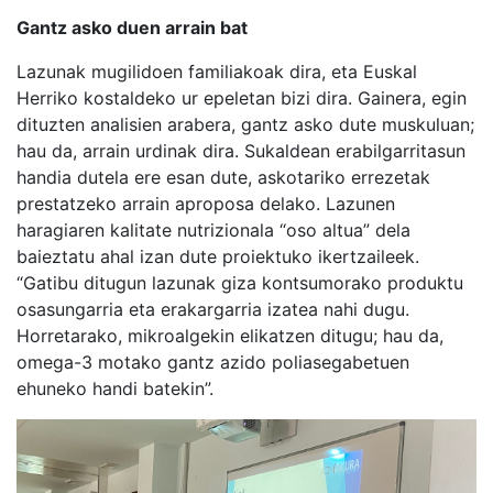
Gantz asko duen arrain bat
Lazunak mugilidoen familiakoak dira, eta Euskal
Herriko kostaldeko ur epeletan bizi dira. Gainera, egin
dituzten analisien arabera, gantz asko dute muskuluan;
hau da, arrain urdinak dira. Sukaldean erabilgarritasun
handia dutela ere esan dute, askotariko errezetak
prestatzeko arrain aproposa delako. Lazunen
haragiaren kalitate nutrizionala “oso altua” dela
baieztatu ahal izan dute proiektuko ikertzaileek.
“Gatibu ditugun lazunak giza kontsumorako produktu
osasungarria eta erakargarria izatea nahi dugu.
Horretarako, mikroalgekin elikatzen ditugu; hau da,
omega-3 motako gantz azido poliasegabetuen
ehuneko handi batekin”.