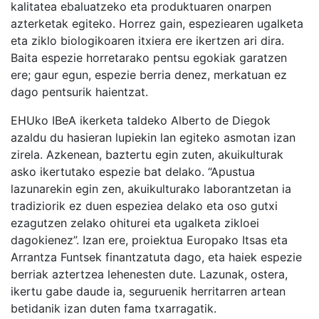
kalitatea ebaluatzeko eta produktuaren onarpen
azterketak egiteko. Horrez gain, espeziearen ugalketa
eta ziklo biologikoaren itxiera ere ikertzen ari dira.
Baita espezie horretarako pentsu egokiak garatzen
ere; gaur egun, espezie berria denez, merkatuan ez
dago pentsurik haientzat.
EHUko IBeA ikerketa taldeko Alberto de Diegok
azaldu du hasieran lupiekin lan egiteko asmotan izan
zirela. Azkenean, baztertu egin zuten, akuikulturak
asko ikertutako espezie bat delako. “Apustua
lazunarekin egin zen, akuikulturako laborantzetan ia
tradiziorik ez duen espeziea delako eta oso gutxi
ezagutzen zelako ohiturei eta ugalketa zikloei
dagokienez”. Izan ere, proiektua Europako Itsas eta
Arrantza Funtsek finantzatuta dago, eta haiek espezie
berriak aztertzea lehenesten dute. Lazunak, ostera,
ikertu gabe daude ia, seguruenik herritarren artean
betidanik izan duten fama txarragatik.