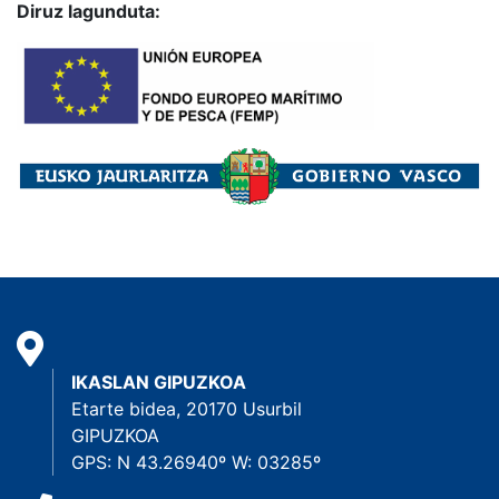
Diruz lagunduta:
IKASLAN GIPUZKOA
Etarte bidea, 20170 Usurbil
GIPUZKOA
GPS: N 43.26940º W: 03285º