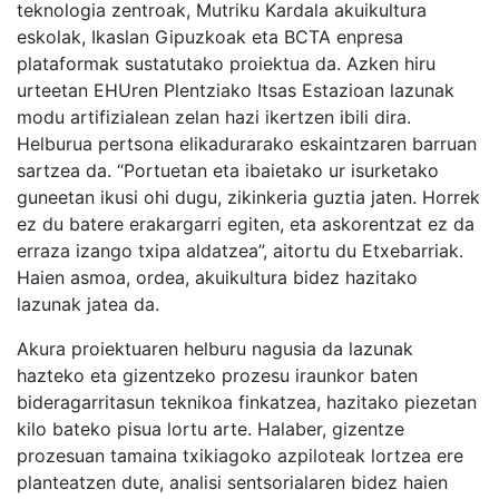
teknologia zentroak, Mutriku Kardala akuikultura
eskolak, Ikaslan Gipuzkoak eta BCTA enpresa
plataformak sustatutako proiektua da. Azken hiru
urteetan EHUren Plentziako Itsas Estazioan lazunak
modu artifizialean zelan hazi ikertzen ibili dira.
Helburua pertsona elikadurarako eskaintzaren barruan
sartzea da. “Portuetan eta ibaietako ur isurketako
guneetan ikusi ohi dugu, zikinkeria guztia jaten. Horrek
ez du batere erakargarri egiten, eta askorentzat ez da
erraza izango txipa aldatzea”, aitortu du Etxebarriak.
Haien asmoa, ordea, akuikultura bidez hazitako
lazunak jatea da.
Akura proiektuaren helburu nagusia da lazunak
hazteko eta gizentzeko prozesu iraunkor baten
bideragarritasun teknikoa finkatzea, hazitako piezetan
kilo bateko pisua lortu arte. Halaber, gizentze
prozesuan tamaina txikiagoko azpiloteak lortzea ere
planteatzen dute, analisi sentsorialaren bidez haien