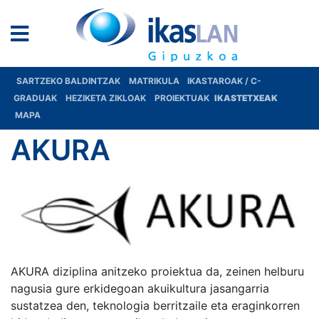
SARTZEKO BALDINTZAK
MATRIKULA
IKASTAROAK / C-
GRADUAK
HEZIKETA ZIKLOAK
PROIEKTUAK
IKASTETXEAK
MAPA
AKURA
AKURA diziplina anitzeko proiektua da, zeinen helburu
nagusia gure erkidegoan akuikultura jasangarria
sustatzea den, teknologia berritzaile eta eraginkorren