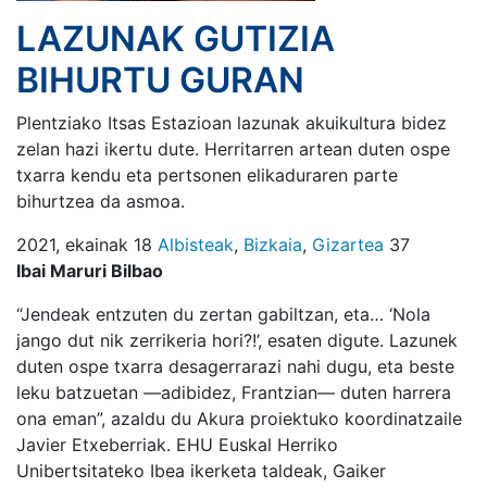
LAZUNAK GUTIZIA
BIHURTU GURAN
Plentziako Itsas Estazioan lazunak akuikultura bidez
zelan hazi ikertu dute. Herritarren artean duten ospe
txarra kendu eta pertsonen elikaduraren parte
bihurtzea da asmoa.
2021, ekainak 18
Albisteak
,
Bizkaia
,
Gizartea
37
Ibai Maruri Bilbao
“Jendeak entzuten du zertan gabiltzan, eta… ‘Nola
jango dut nik zerrikeria hori?!’, esaten digute. Lazunek
duten ospe txarra desagerrarazi nahi dugu, eta beste
leku batzuetan —adibidez, Frantzian— duten harrera
ona eman”, azaldu du Akura proiektuko koordinatzaile
Javier Etxeberriak. EHU Euskal Herriko
Unibertsitateko Ibea ikerketa taldeak, Gaiker