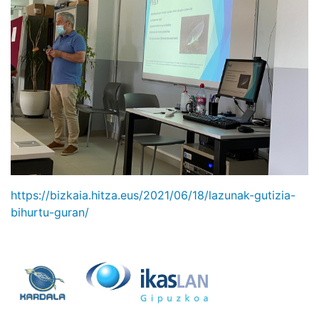
https://bizkaia.hitza.eus/2021/06/18/lazunak-gutizia-
bihurtu-guran/