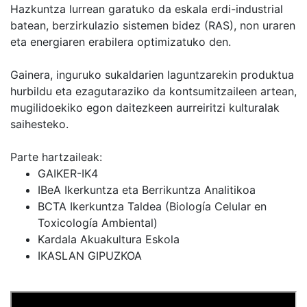
Hazkuntza lurrean garatuko da eskala erdi-industrial
batean, berzirkulazio sistemen bidez (RAS), non uraren
eta energiaren erabilera optimizatuko den.
Gainera, inguruko sukaldarien laguntzarekin produktua
hurbildu eta ezagutaraziko da kontsumitzaileen artean,
mugilidoekiko egon daitezkeen aurreiritzi kulturalak
saihesteko.
Parte hartzaileak:
GAIKER-IK4
IBeA Ikerkuntza eta Berrikuntza Analitikoa
BCTA Ikerkuntza Taldea (Biología Celular en
Toxicología Ambiental)
Kardala Akuakultura Eskola
IKASLAN GIPUZKOA