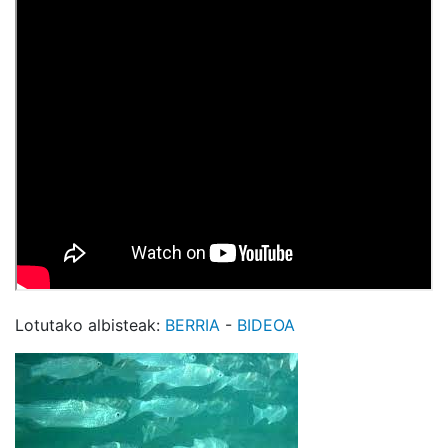
Lotutako albisteak:
BERRIA
-
BIDEOA