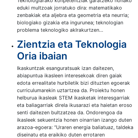
Teknologiarako konpetentziak garatzeko honako
eduki multzoak jorratuko dira: matematikako
zenbakiak eta aljebra eta geometria eta neurria;
biologiako gizakia eta ingurunea; teknologian
problema teknologiko akIrakurtzen…
Zientzia eta Teknologia
Oria ibaian
Ikaskuntzak esanguratsuak izan daitezen,
abiapuntua ikasleen interesekoak diren gaiak
edota errealitate hurbiletik bizi dituzten egoerak
curriculumarekin uztartzea da. Proiektu honen
helburua ikasleak STEM ikasketak interesgarriak
eta baliagarriak direla ikusarazi eta haietan eroso
senti daitezen bultzatzea da. Ondorengoa da
ikasleek sekuentzia honen oinarrian izango duten
arazoa-egoera: “Uraren energia baliatuaz, taldeka
diseinatu eta eraikiko duten errotaren