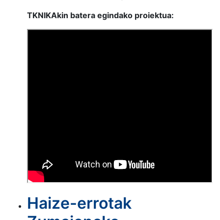
TKNIKAkin batera egindako proiektua:
Haize-errotak