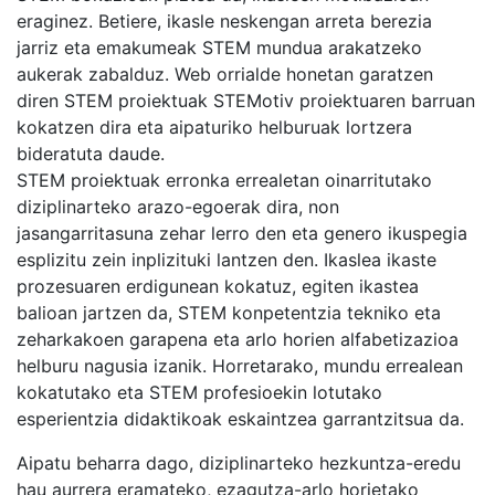
eraginez. Betiere, ikasle neskengan arreta berezia
jarriz eta emakumeak STEM mundua arakatzeko
aukerak zabalduz. Web orrialde honetan garatzen
diren STEM proiektuak STEMotiv proiektuaren barruan
kokatzen dira eta aipaturiko helburuak lortzera
bideratuta daude.
STEM proiektuak erronka errealetan oinarritutako
diziplinarteko arazo-egoerak dira, non
jasangarritasuna zehar lerro den eta genero ikuspegia
esplizitu zein inplizituki lantzen den. Ikaslea ikaste
prozesuaren erdigunean kokatuz, egiten ikastea
balioan jartzen da, STEM konpetentzia tekniko eta
zeharkakoen garapena eta arlo horien alfabetizazioa
helburu nagusia izanik. Horretarako, mundu errealean
kokatutako eta STEM profesioekin lotutako
esperientzia didaktikoak eskaintzea garrantzitsua da.
Aipatu beharra dago, diziplinarteko hezkuntza-eredu
hau aurrera eramateko, ezagutza-arlo horietako