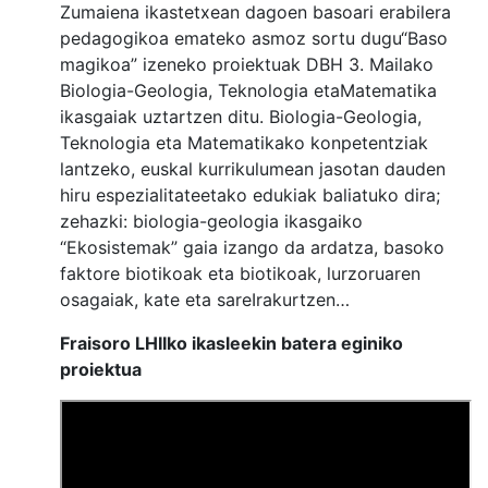
Zumaiena ikastetxean dagoen basoari erabilera
pedagogikoa emateko asmoz sortu dugu“Baso
magikoa” izeneko proiektuak DBH 3. Mailako
Biologia-Geologia, Teknologia etaMatematika
ikasgaiak uztartzen ditu. Biologia-Geologia,
Teknologia eta Matematikako konpetentziak
lantzeko, euskal kurrikulumean jasotan dauden
hiru espezialitateetako edukiak baliatuko dira;
zehazki: biologia-geologia ikasgaiko
“Ekosistemak” gaia izango da ardatza, basoko
faktore biotikoak eta biotikoak, lurzoruaren
osagaiak, kate eta sareIrakurtzen…
Fraisoro LHIIko ikasleekin batera eginiko
proiektua