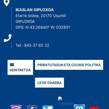
IKASLAN GIPUZKOA
Etarte bidea, 20170 Usurbil
GIPUZKOA
GPS: N 43.26940º W: 03285º
Tel.: 943 37 65 32
PRIBATUTASUN ETA COOKIE POLITIKA
KONTAKTUA
LEGE OHARRA