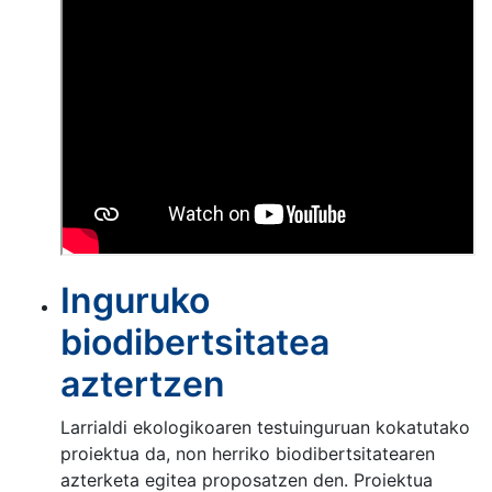
Inguruko
biodibertsitatea
aztertzen
Larrialdi ekologikoaren testuinguruan kokatutako
proiektua da, non herriko biodibertsitatearen
azterketa egitea proposatzen den. Proiektua