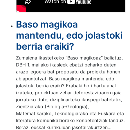
Baso magikoa
mantendu, edo jolastoki
berria eraiki?
Zumaiena ikastetxeko “Baso magikoaz” baliatuz,
DBH 1. mailako ikasleek ebatzi beharko duten
arazo-egoera bat proposatu da proiektu honen
abiapuntutzat: Baso magikoa mantendu, edo
jolastoki berria eraiki? Erabaki hori hartu ahal
izateko, proiektuan zehar deforestazioaren gaia
jorratuko dute, diziplinarteko ikuspegi batetatik,
Zientziarako (Biologia-Geologia),
Matematikarako, Teknologiarako eta Euskara eta
literatura komunikaziorako konpetentziak landuz.
Beraz, euskal kurrikuluan jasotaIrakurtzen…