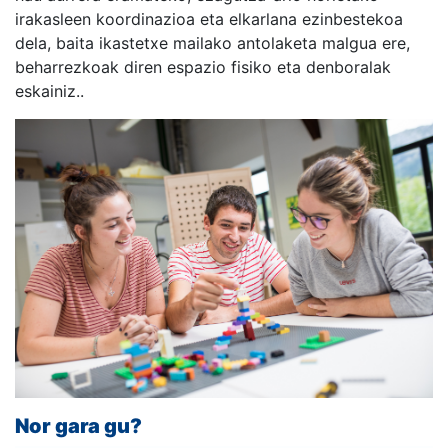
irakasleen koordinazioa eta elkarlana ezinbestekoa
dela, baita ikastetxe mailako antolaketa malgua ere,
beharrezkoak diren espazio fisiko eta denboralak
eskainiz..
Nor gara gu?