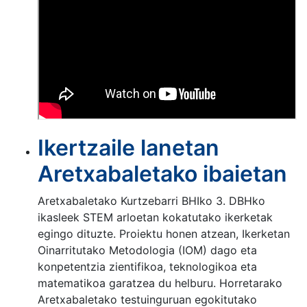
Ikertzaile lanetan
Aretxabaletako ibaietan
Aretxabaletako Kurtzebarri BHIko 3. DBHko
ikasleek STEM arloetan kokatutako ikerketak
egingo dituzte. Proiektu honen atzean, Ikerketan
Oinarritutako Metodologia (IOM) dago eta
konpetentzia zientifikoa, teknologikoa eta
matematikoa garatzea du helburu. Horretarako
Aretxabaletako testuinguruan egokitutako