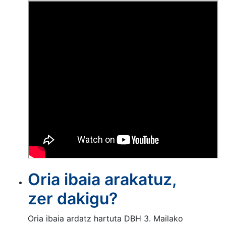
Oria ibaia arakatuz,
zer dakigu?
Oria ibaia ardatz hartuta DBH 3. Mailako