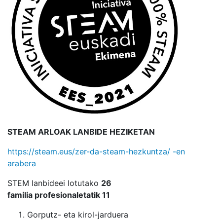
STEAM ARLOAK LANBIDE HEZIKETAN
https://steam.eus/zer-da-steam-hezkuntza/ -en
arabera
STEM lanbideei lotutako
26
familia
profesionaletatik
11
Gorputz- eta kirol-jarduera