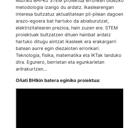
Mutriku BHI-ko STEM proiektua erronken bidezko
metodologia izango du ardatz. Ikaslearengan
interesa bultzatuz aktualitatean pil-pilean dagoen
arazo-egoera bat hartuko da abiaburutzat,
elektrizitatearen prezioa, hain zuzen ere. STEM
proiektuak bultzatzen dituen hainbat ardatz
hartuko ditugu aintzat ikasleek era erakargarri
batean aurre egin diezaioten erronkari.
Teknologia, fisika, matematika eta IKTak landuko
dira. Egunero, berrietan eta egunkarietan
ariIrakurtzen…
Oñati BHIkin batera eginiko proiektua: