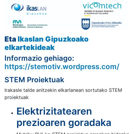
Eta
Ikaslan Gipuzkoako
elkartekideak
Informazio gehiago:
https://stemotiv.wordpress.com/
STEM Proiektuak
Irakasle talde anitzekin elkarlanean sortutako STEM
proiektuak
Elektrizitatearen
prezioaren goradaka