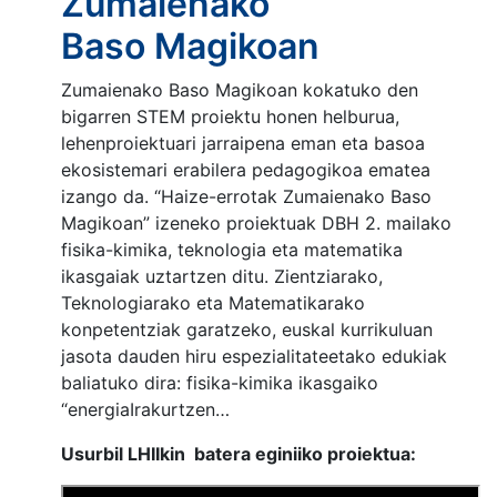
Zumaienako
Baso Magikoan
Zumaienako Baso Magikoan kokatuko den
bigarren STEM proiektu honen helburua,
lehenproiektuari jarraipena eman eta basoa
ekosistemari erabilera pedagogikoa ematea
izango da. “Haize-errotak Zumaienako Baso
Magikoan” izeneko proiektuak DBH 2. mailako
fisika-kimika, teknologia eta matematika
ikasgaiak uztartzen ditu. Zientziarako,
Teknologiarako eta Matematikarako
konpetentziak garatzeko, euskal kurrikuluan
jasota dauden hiru espezialitateetako edukiak
baliatuko dira: fisika-kimika ikasgaiko
“energiaIrakurtzen…
Usurbil LHIIkin batera eginiiko proiektua: