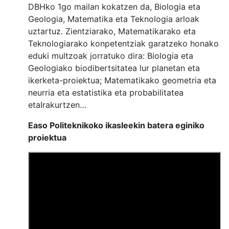
DBHko 1go mailan kokatzen da, Biologia eta
Geologia, Matematika eta Teknologia arloak
uztartuz. Zientziarako, Matematikarako eta
Teknologiarako konpetentziak garatzeko honako
eduki multzoak jorratuko dira: Biologia eta
Geologiako biodibertsitatea lur planetan eta
ikerketa-proiektua; Matematikako geometria eta
neurria eta estatistika eta probabilitatea
etaIrakurtzen…
Easo Politeknikoko ikasleekin batera eginiko
proiektua