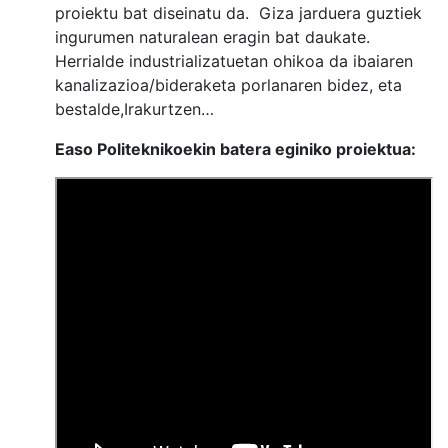
proiektu bat diseinatu da. Giza jarduera guztiek
ingurumen naturalean eragin bat daukate.
Herrialde industrializatuetan ohikoa da ibaiaren
kanalizazioa/bideraketa porlanaren bidez, eta
bestalde,Irakurtzen…
Easo Politeknikoekin batera eginiko proiektua: