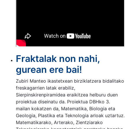
Fraktalak non nahi,
gurean ere bai!
Zubiri Manteo ikastetxean birziklatzera bidalitako
freskagarrien latak erabiliz,
Sierpinskirenpiramidea eraikitzea helburu duen
proiektua diseinatu da. Proiektua DBHko 3.
mailan kokatzen da, Matematika, Biologia eta
Geologia, Plastika eta Teknologia arloak uztartuz.
Matematikarako, Arterako, Zientziarako