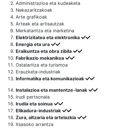
Administrazioa eta kudeaketa
Nekazaritzakoak
Arte grafikoak
Arteak eta artisautzak
Merkataritza eta marketina
Elektrizitatea eta elektronika
Energia eta ura
Eraikuntza eta obra zibila
Fabrikazio mekanikoa
Ostalaritza eta turismoa
Erauzketa-industriak
Informatika eta komunikazioak
Instalazioa eta mantentze-lanak
Irudi pertsonala
Irudia eta soinua
Elikadura-industriak
Zura, altzaria eta artelazkia
Itsasoko arrantza