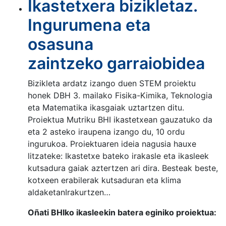
Ikastetxera bizikletaz.
Ingurumena eta
osasuna
zaintzeko garraiobidea
Bizikleta ardatz izango duen STEM proiektu
honek DBH 3. mailako Fisika-Kimika, Teknologia
eta Matematika ikasgaiak uztartzen ditu.
Proiektua Mutriku BHI ikastetxean gauzatuko da
eta 2 asteko iraupena izango du, 10 ordu
ingurukoa. Proiektuaren ideia nagusia hauxe
litzateke: Ikastetxe bateko irakasle eta ikasleek
kutsadura gaiak aztertzen ari dira. Besteak beste,
kotxeen erabilerak kutsaduran eta klima
aldaketanIrakurtzen…
Oñati BHIko ikasleekin batera eginiko proiektua: