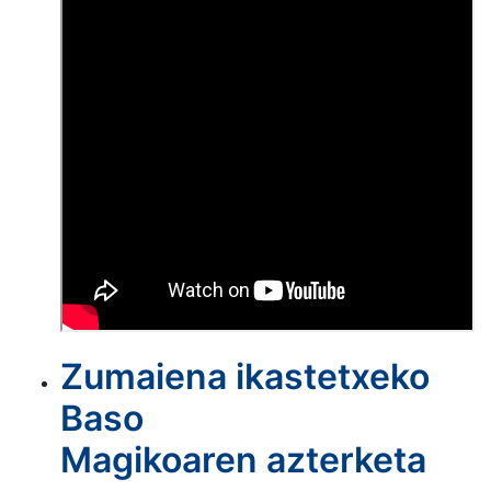
Zumaiena ikastetxeko
Baso
Magikoaren azterketa