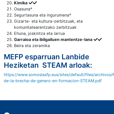
Kimika
Osasuna*
Segurtasuna eta ingurumena*
Gizarte- eta kultura-zerbitzuak, eta
komunitatearentzako zerbitzuak
Ehuna, joskintza eta larrua
Garraioa eta ibilgailuen mantentze-lana
Beira eta zeramika
MEFP esparruan Lanbide
Heziketan STEAM arloak:
https://www.somoslasfp.eus/sites/default/files/archivos/
de-la-brecha-de-genero-en-formacion-STEAM.pdf