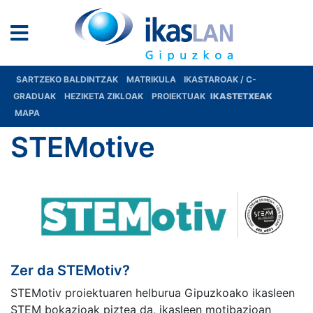
SARTZEKO BALDINTZAK
MATRIKULA
IKASTAROAK / C-
GRADUAK
HEZIKETA ZIKLOAK
PROIEKTUAK
IKASTETXEAK
MAPA
STEMotive
Zer da STEMotiv?
STEMotiv proiektuaren helburua Gipuzkoako ikasleen
STEM bokazioak piztea da, ikasleen motibazioan