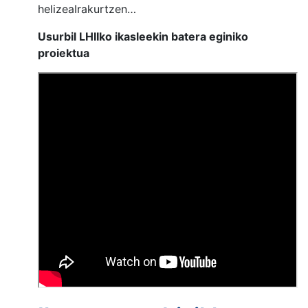
helizeaIrakurtzen…
Usurbil LHIIko ikasleekin batera eginiko
proiektua