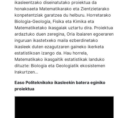
ikasleentzako diseinatutako proiektua da
honakoaeta Matematikarako eta Zientzietarako
konpetentziak garatzea du helburu. Horretarako
Biologia-Geologia, Fisika eta Kimika eta
Matematiketako ikasgaiak uztartu dira. Proiektua
ardaztuko duen zeregina, Oria ibaiaren egoeraren
inguruan ikastetxeko maila ezberdinetako
ikasleek duten ezagutzaren gaineko ikerketa
estatistikoan izango da. Hau horrela,
Matematikako ikasgaitik estatistikak landuko
dituzte: Biologia eta Geologiatik ekosistemen
Irakurtzen…
Easo Politeknikoko ikasleekin batera eginiko
proiektua