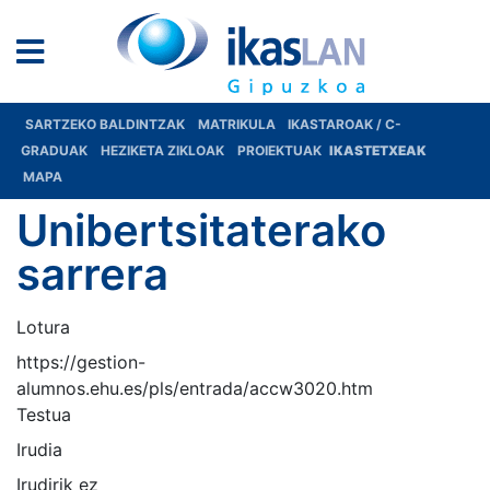
SARTZEKO BALDINTZAK
MATRIKULA
IKASTAROAK / C-
GRADUAK
HEZIKETA ZIKLOAK
PROIEKTUAK
IKASTETXEAK
MAPA
Unibertsitaterako
sarrera
Lotura
https://gestion-
alumnos.ehu.es/pls/entrada/accw3020.htm
Testua
Irudia
Irudirik ez