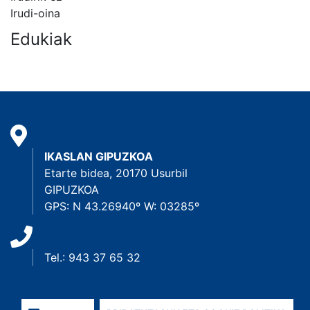
Irudi-oina
Edukiak
IKASLAN GIPUZKOA
Etarte bidea, 20170 Usurbil
GIPUZKOA
GPS: N 43.26940º W: 03285º
Tel.: 943 37 65 32