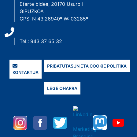
Etarte bidea, 20170 Usurbil
GIPUZKOA
GPS: N 43.26940º W: 03285º
Tel.: 943 37 65 32
PRIBATUTASUN ETA COOKIE POLITIKA
KONTAKTUA
LEGE OHARRA