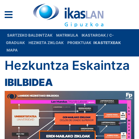
SARTZEKO BALDINTZAK
MATRIKULA
IKASTAROAK / C-
GRADUAK
HEZIKETA ZIKLOAK
PROIEKTUAK
IKASTETXEAK
MAPA
Hezkuntza Eskaintza
IBILBIDEA