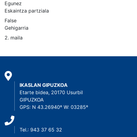
Egunez
Eskaintza partziala
False
Gehigarria
2. maila
IKASLAN GIPUZKOA
Etarte bidea, 20170 Usurbil
GIPUZKOA
GPS: N 43.26940º W: 03285º
Tel.: 943 37 65 32