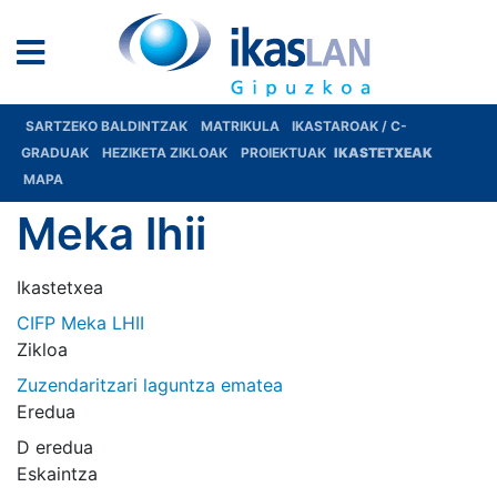
SARTZEKO BALDINTZAK
MATRIKULA
IKASTAROAK / C-
GRADUAK
HEZIKETA ZIKLOAK
PROIEKTUAK
IKASTETXEAK
MAPA
Meka lhii
Ikastetxea
CIFP Meka LHII
Zikloa
Zuzendaritzari laguntza ematea
Eredua
D eredua
Eskaintza