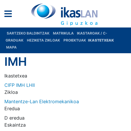
SARTZEKO BALDINTZAK
MATRIKULA
IKASTAROAK / C-
GRADUAK
HEZIKETA ZIKLOAK
PROIEKTUAK
IKASTETXEAK
MAPA
IMH
Ikastetxea
CIFP IMH LHII
Zikloa
Mantentze-Lan Elektromekanikoa
Eredua
D eredua
Eskaintza