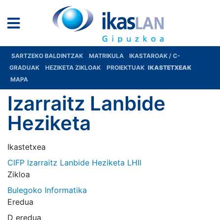
SARTZEKO BALDINTZAK
MATRIKULA
IKASTAROAK / C-
GRADUAK
HEZIKETA ZIKLOAK
PROIEKTUAK
IKASTETXEAK
MAPA
Izarraitz Lanbide
Heziketa
Ikastetxea
CIFP Izarraitz Lanbide Heziketa LHII
Zikloa
Bulegoko Informatika
Eredua
D eredua