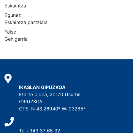
Eskaintza
Egunez
Eskaintza partziala
False
Gehigarria
IKASLAN GIPUZKOA
Etarte bidea, 20170 Usurbil
GIPUZKOA
GPS: N 43.26940º W: 03285º
Tel.: 943 37 65 32