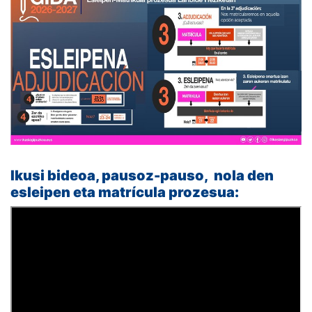
Ikusi bideoa, pausoz-pauso, nola den
esleipen eta matrícula prozesua: