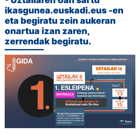
- Uztailaren 6an sartu
ikasgunea.euskadi.eus -en
eta begiratu zein aukeran
onartua izan zaren,
zerrendak begiratu.