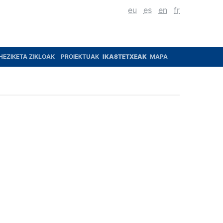
eu
es
en
fr
HEZIKETA ZIKLOAK
PROIEKTUAK
IKASTETXEAK
MAPA