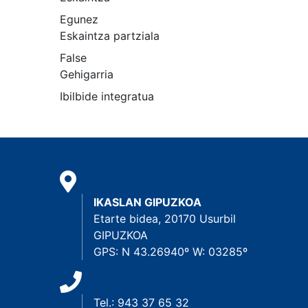
Egunez
Eskaintza partziala
False
Gehigarria
Ibilbide integratua
IKASLAN GIPUZKOA
Etarte bidea, 20170 Usurbil
GIPUZKOA
GPS: N 43.26940º W: 03285º
Tel.: 943 37 65 32