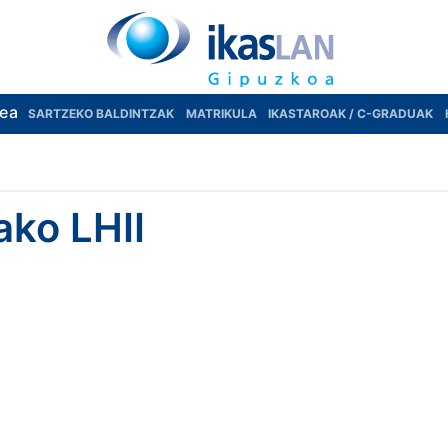
rea
SARTZEKO BALDINTZAK
MATRIKULA
IKASTAROAK / C-GRADUAK
ako LHII