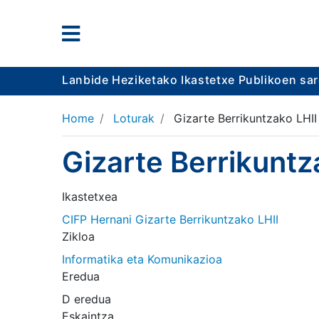
Lanbide Heziketako Ikastetxe Publikoen sa
Home
Loturak
Gizarte Berrikuntzako LHII
Gizarte Berrikuntz
Ikastetxea
CIFP Hernani Gizarte Berrikuntzako LHII
Zikloa
Informatika eta Komunikazioa
Eredua
D eredua
Eskaintza